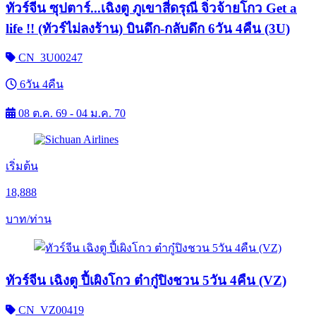
ทัวร์จีน ซุปตาร์...เฉิงตู ภูเขาสี่ดรุณี จิ่วจ้ายโกว Get a
life !! (ทัวร์ไม่ลงร้าน) บินดึก-กลับดึก 6วัน 4คืน (3U)
CN_3U00247
6วัน 4คืน
08 ต.ค. 69 - 04 ม.ค. 70
เริ่มต้น
18,888
บาท/ท่าน
ทัวร์จีน เฉิงตู ปี้เผิงโกว ต๋ากู๋ปิงชวน 5วัน 4คืน (VZ)
CN_VZ00419