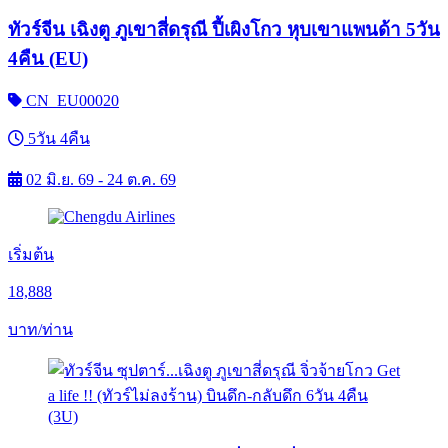
ทัวร์จีน เฉิงตู ภูเขาสี่ดรุณี ปี้เผิงโกว หุบเขาแพนด้า 5วัน
4คืน (EU)
CN_EU00020
5วัน 4คืน
02 มิ.ย. 69 - 24 ต.ค. 69
เริ่มต้น
18,888
บาท/ท่าน