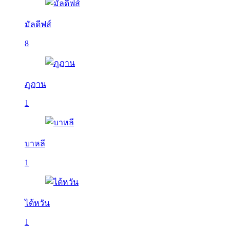
มัลดีฟส์
8
ภูฏาน
1
บาหลี
1
ไต้หวัน
1