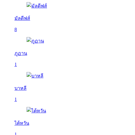
มัลดีฟส์
8
ภูฏาน
1
บาหลี
1
ไต้หวัน
1