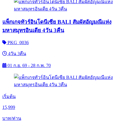
แพ็กเกจทัวร์อินโดนีเซีย BALI สัมผัสอัญมณีแห่ง
มหาสมุทรอินเดีย 4วัน 3คืน
PKG_0036
4วัน 3คืน
01 ก.ย. 69 - 28 ก.พ. 70
เริ่มต้น
15,999
บาท/ท่าน