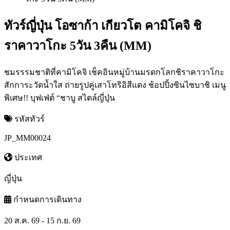
ทัวร์ญี่ปุ่น โอซาก้า เกียวโต คามิโคจิ ชิ
ราคาวาโกะ 5วัน 3คืน (MM)
ชมรรรมชาติที่คามิโคจิ เช็คอินหมู่บ้านมรดกโลกชิราคาวาโกะ
สักการะวัดน้ำใส ถ่ายรูปคู่เสาโทริอิสีแดง ช้อปปิ้งซินไซบาชิ เมนู
พิเศษ!! บุฟเฟ่ต์ “ชาบู สไตล์ญี่ปุ่น
รหัสทัวร์
JP_MM00024
ประเทศ
ญี่ปุ่น
กำหนดการเดินทาง
20 ส.ค. 69 - 15 ก.ย. 69