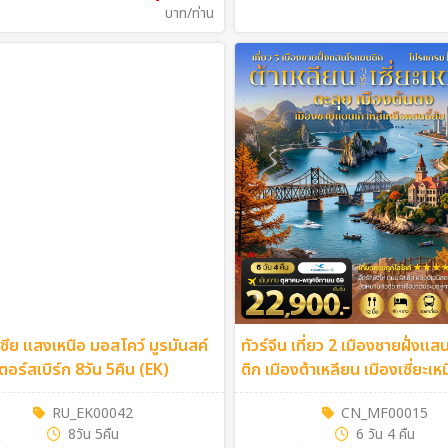
บาท/ท่าน
สเซีย แสงเหนือ มอสโคว์ มูรมันสค์
ทัวร์จีน เที่ยว 2 เมืองชายฝั่ง
เตอร์สเบิร์ก 8วัน 5คืน (EK)
ติก เมืองต้าเหลียน เมืองเซี่ยะเหมิน สัมผัส
มนต์เสน่ห์แห่งสถาปัตยกรรมตะ
RU_EK00042
CN_MF00015
ตะลุย เมืองตันตง เมืองชายแดน
8วัน 5คืน
6 วัน 4 คืน
เกาหลีเหนือแสนลี้ลับ จัตุรัสชิงไ