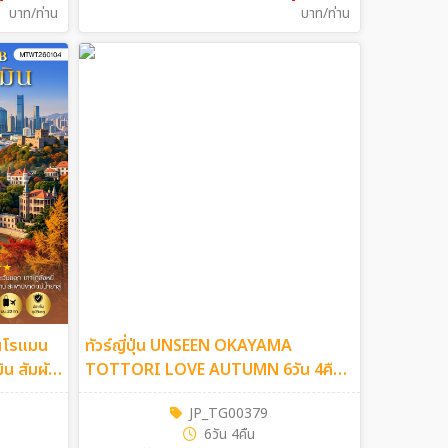
บาท/ท่าน
บาท/ท่าน
แสนโรแมน
ทัวร์ญี่ปุ่น UNSEEN OKAYAMA
TOTTORI LOVE AUTUMN 6วัน 4คืน
วันตก
(TG)
JP_TG00379
6วัน 4คืน
ห่ ถนน