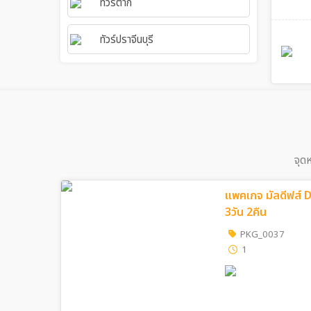
ทัวร์ตาก
ทัวร์ปราจีนบุรี
จุด
แพคเกจ มัลดีฟส์
3วัน 2คืน
PKG_0037
1