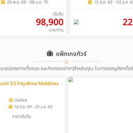
29 พ.ย. 69 - 08 ม.ค. 70
15 ต.ค. 69 - 02 ธ.ค. 6
รัสเซีย คลองเวนิสตะวันออก เกาะกู่ลั่งหย
วี่ วัดหนานถัวซื่อ ทัวร์ไม่เข้าร้า
เริ่มต้น
98,900
22
บาท/ท่าน
แพ็กเกจทัวร์
หมายปลายทางทั้งหมด และกิจกรรมต่างๆสำหรับคุณ ในการผจญภัยครั้งต
 Dusit D2 Feydhoo Maldives
มัลดีฟส์
16 มิ.ย. 69 - 23 ธ.ค. 69
ราคาเริ่มต้น