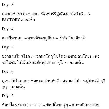
Day : 3
ตลาดเช้าฮาโกดาเตะ – นั่งเฟอร์รี่สู่เมืองอาโอโมริ – A-
FACTORY ออนเซ็น
Day : 4
สระสึทานุมะ – ศาลเจ้าคาบูชิมะ – ฟาร์มโคะอิวาอิ
Day : 5
ปราสาทโมริโอกะ – วัดทาโกกุ ไซโคจิ (บิชามอนโดะ) – นั่ง
รถไฟชมใบไม้เปลี่ยนสีทีหุบเขานารูโกะ –ออนเซ็น
Day : 6
ภูเขาไฟโอคามะ ชมทะเลสาบห้าสี – สวนผลไม้ – หมู่บ้านโออุจิ
จุคุ – ออนเซ็น
Day : 7
ช้อปปิ้ง SANO OUTLET – ช้อปปิ้งชินจูกุ – สนามบินฮาเนดะ