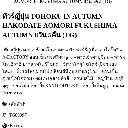
ทัวร์ญี่ปุ่น TOHOKU IN AUTUMN
HAKODATE AOMORI FUKUSHIMA
AUTUMN 8วัน 5คืน (TG)
เที่ยวญี่ปุ่น ตลาดเช้าฮาโกดาเตะ – นั่งเฟอร์รี่สู่เมืองอาโอโมริ –
A-FACTORY ออนเซ็น สระสึทานุมะ – ศาลเจ้าคาบูชิมะ – ฟาร์ม
โคะอิวาอิ ปราสาทโมริโอกะ – วัดทาโกกุ ไซโคจิ (บิชามอน
โดะ) – นั่งรถไฟชมใบไม้เปลี่ยนสีทีหุบเขานารูโกะ –ออนเซ็น
ภูเขาไฟโอคามะ ชมทะเลสาบห้าสี – สวนผลไม้ – หมู่บ้านโออุจิ
จุคุ – ออนเซ็น ช้อปปิ้ง SANO OUTLET – ช้อปปิ้งชินจูกุ – สนาม
บินฮาเนดะ
รหัสทัวร์
JP_TG00397
ประเทศ