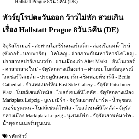
ทัวร์ยุโรปตะวันออก ว้าวไม่พัก สวยเกิน
เรื่อง Hallstatt Prague 8วัน 5คืน (DE)
จัตุรัสโรเมอร์ - สะพานไอเซิร์นเนอร์เสต็ก - ล่องเรือแม่น้ำไรน์
(ซังกอร์ - บอบพาร์ด) – โคโลญ - ถ่ายภาพกับมหาวิหารโคโลญ -
ปราสาทสปาร์เรนบวร์ก - ย่านเมืองเก่า Alter Markt – ฮันโนเวอร์
- ศาลากลางใหม่ - จัตุรัสกลางเมืองเก่า – ผ่านชมโบสถ์อนุสรณ์
ไกเซอร์วิลเฮล์ม - ประตูบันเดนบวร์ก -เช็คพอยท์ชาร์ลี - Berlin
Cathedral - กำแพงเบอร์ลิน East Side Gallery - จัตุรัส Potsdamer
Platz - โบสถ์เซนต์โทมัส - โบสถ์เซนต์นิโคลัส - จัตุรัสกลางเมือง
Marktplatz Leipzig - นูเรมเบิร์ก - จัตุรัสเฮาพท์มาร์ค - น้ำพุชอน
เนอร์บรูนเนน - โบสถ์เซนต์โทมัส - โบสถ์เซนต์นิโคลัส - จัตุรัส
กลางเมือง Marktplatz Leipzig - นูเรมเบิร์ก - จัตุรัสเฮาพท์มาร์ค -
น้ำพุชอนเนอร์บรูนเนน
รหัสทัวร์