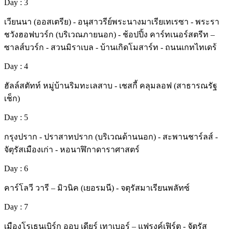
Day : 3
เวียนนา (ออสเตรีย) - อนุสาวรีย์พระนางมาเรียเทเรซา - พระรา
ชวังฮอฟบวร์ก (บริเวณภายนอก) - ช้อปปิ้ง คาร์ทเนอร์สตรีท –
ซาลส์บวร์ก - สวนมิราเบล - บ้านเกิดโมสาร์ท - ถนนเกทไทเดร้
Day : 4
ฮัลล์สตัทท์ หมู่บ้านริมทะเลสาบ - เชสกี้ คลุมลอฟ (สาธารณรัฐ
เช็ก)
Day : 5
กรุงปราก - ปราสาทปราก (บริเวณด้านนอก) - สะพานชาร์ลส์ -
จัตุรัสเมืองเก่า - หอนาฬิกาดาราศาสตร์
Day : 6
คาร์โลวี วารี – มิวนิค (เยอรมนี) - จตุรัสมาเรียนพลัทซ์
Day : 7
เมืองโรเธนเบิร์ก ออบ เดียร์ เทาเบอร์ – แฟรงค์เฟิร์ต - จัตุรัส