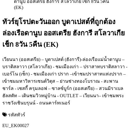
ทัวร์ยุโรปตะวันออก บูดาเปสต์ที่ถูกต้อง
ล่องเรือดานูบ ออสเตรีย ฮังการี สโลวาเกีย
เช็ก 8วัน 5คืน (EK)
เวียนนา (ออสเตรีย) – บูดาเปสต์ (ฮังการี)-ล่องเรือแม่น้ำดานูบ –
บราติสลาวา (สโลวาเกีย) - ชมเมืองเก่า – ปราสาทบราติสลาวา -
เบอร์โน (เช็ก) - ชมเมืองเก่า ปราก –เข้าชมปราสาทแห่งปราก –
เข้าชมมหาวิหารเซนต์วิตุส – ย่านช่างทองโบราณ - สะพาน
ชาร์ล - เชสกี้ ครุมลอฟ – ซาลซ์บูร์ก (ออสเตรีย) – สวนมิราเบล
ฮัลสตัท – เดินชมวิวหมู่บ้าน - OUTLET – เวียนนา– เข้าชมพระ
ราชวังเชินบรุนน์ - ถนนคาร์ทเนอร์
รหัสทัวร์
EU_EK00027