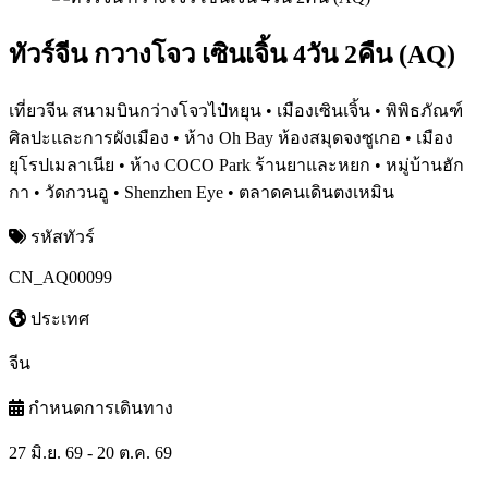
ทัวร์จีน กวางโจว เซินเจิ้น 4วัน 2คืน (AQ)
เที่ยวจีน สนามบินกว่างโจวไป๋หยุน • เมืองเซินเจิ้น • พิพิธภัณฑ์
ศิลปะและการผังเมือง • ห้าง Oh Bay ห้องสมุดจงซูเกอ • เมือง
ยุโรปเมลาเนีย • ห้าง COCO Park ร้านยาและหยก • หมู่บ้านฮัก
กา • วัดกวนอู • Shenzhen Eye • ตลาดคนเดินตงเหมิน
รหัสทัวร์
CN_AQ00099
ประเทศ
จีน
กำหนดการเดินทาง
27 มิ.ย. 69 - 20 ต.ค. 69