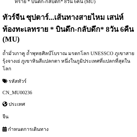
ทัวร์จีน ซุปตาร์...เส้นทางสายไหม เสน่ห์
ท้องทะเลทราย * บินดึก-กลับดึก* 8วัน 6คืน
(MU)
ถ้ำมั่วเกาคู ถ้ำพุทธศิลป์โบราณ มรดกโลก UNESSCO ภูเขาสาย
รุ้งจางเย่ ภูเขาหินสีแปลกตา หนึ่งในภูมิประเทศที่แปลกที่สุดใน
โลก
รหัสทัวร์
CN_MU00236
ประเทศ
จีน
กำหนดการเดินทาง